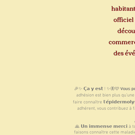
habitant
officie
découv
commerce
des évé
🎉✨ 𝗖̧𝗮 𝘆 𝗲𝘀𝘁 ! ✨🦋🩷 𝗩𝗼𝘂𝘀 𝗽𝗼𝘂𝘃
adhésion est bien plus qu’une si
faire connaître 𝗹’𝗲́𝗽𝗶𝗱𝗲𝗿𝗺𝗼
adhérent, vous contribuez à faire
🙏 𝗨𝗻 𝗶𝗺𝗺𝗲𝗻𝘀𝗲 𝗺𝗲𝗿𝗰
faisons connaître cette maladie r