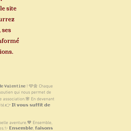
le site
ourrez
 ses
informé
tions.
𝗲𝘀 𝗱𝗲 𝗩𝗮𝗹𝗲𝗻𝘁𝗶𝗻𝗲 ! 🩵🌼 Chaque
eux soutien qui nous permet de
e notre association.🌸 En devenant
𝗹 𝘃𝗼𝘂𝘀 𝘀𝘂𝗳𝗳𝗶𝘁 𝗱𝗲
e belle aventure.💙 Ensemble,
𝗻𝘀𝗲𝗺𝗯𝗹𝗲, 𝗳𝗮𝗶𝘀𝗼𝗻𝘀