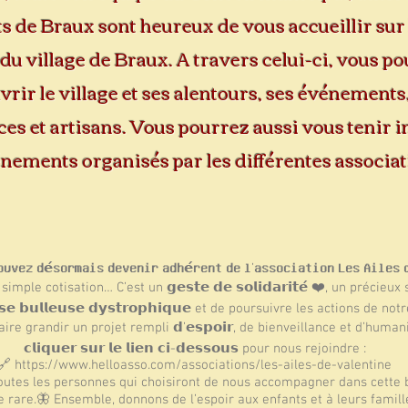
s de Braux sont heureux de vous accueillir sur 
l du village de Braux. A travers celui-ci, vous p
rir le village et ses alentours, ses événements,
s et artisans. Vous pourrez aussi vous tenir 
nements organisés par les différentes associa
𝗲𝘇 𝗱𝗲́𝘀𝗼𝗿𝗺𝗮𝗶𝘀 𝗱𝗲𝘃𝗲𝗻𝗶𝗿 𝗮𝗱𝗵𝗲́𝗿𝗲𝗻𝘁 𝗱𝗲 𝗹’𝗮𝘀𝘀𝗼𝗰𝗶𝗮𝘁𝗶𝗼𝗻 𝗟𝗲𝘀 𝗔𝗶𝗹
mple cotisation… C’est un 𝗴𝗲𝘀𝘁𝗲 𝗱𝗲 𝘀𝗼𝗹𝗶𝗱𝗮𝗿𝗶𝘁𝗲́ ❤️, un préci
𝘆𝘀𝗲 𝗯𝘂𝗹𝗹𝗲𝘂𝘀𝗲 𝗱𝘆𝘀𝘁𝗿𝗼𝗽𝗵𝗶𝗾𝘂𝗲 et de poursuivre les actions d
 grandir un projet rempli 𝗱’𝗲𝘀𝗽𝗼𝗶𝗿, de bienveillance et d’humanité.👉 
𝗰𝗹𝗶𝗾𝘂𝗲𝗿 𝘀𝘂𝗿 𝗹𝗲 𝗹𝗶𝗲𝗻 𝗰𝗶-𝗱𝗲𝘀𝘀𝗼𝘂𝘀 pour nous rejoindre :
🔗
https://www.helloasso.com/associations/les-ailes-de-valentine
𝗶 à toutes les personnes qui choisiront de nous accompagner dans cett
are.🦋 Ensemble, donnons de l’espoir aux enfants et à leurs familles.✨ 𝗘